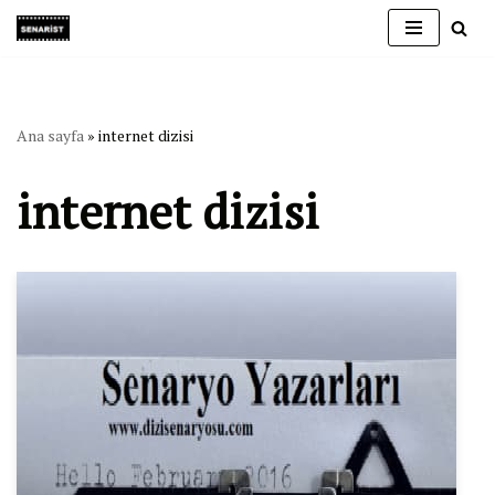
İçeriğe
geç
Ana sayfa
»
internet dizisi
internet dizisi