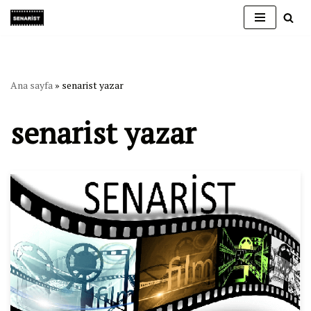
İçeriğe
geç
Ana sayfa
»
senarist yazar
senarist yazar