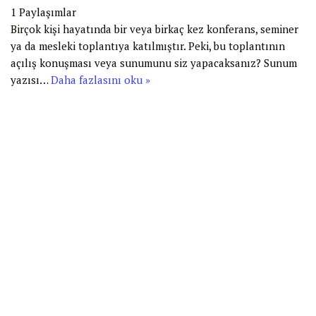
1
Paylaşımlar
Birçok kişi hayatında bir veya birkaç kez konferans, seminer
ya da mesleki toplantıya katılmıştır. Peki, bu toplantının
açılış konuşması veya sunumunu siz yapacaksanız? Sunum
yazısı…
Daha fazlasını oku »
www.firmasenibulsun.com
www.seodepar.com
Neve
|
WordPress
ile güçlendirilmiştir
ANA SAYFA