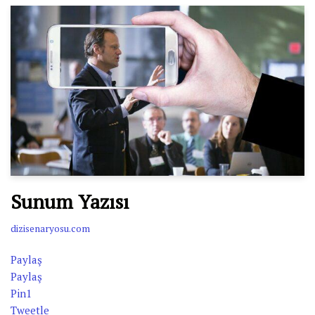
Sunum Yazısı
dizisenaryosu.com
Paylaş
Paylaş
Pin
1
Tweetle