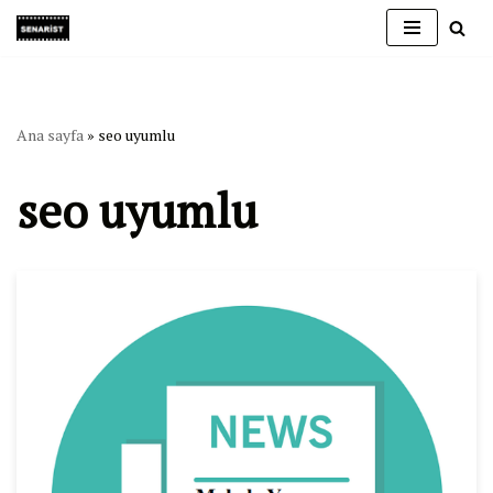
İçeriğe
geç
Ana sayfa
»
seo uyumlu
seo uyumlu