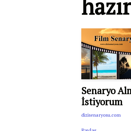
hazı
Senaryo Al
İstiyorum
dizisenaryosu.com
Paylaş