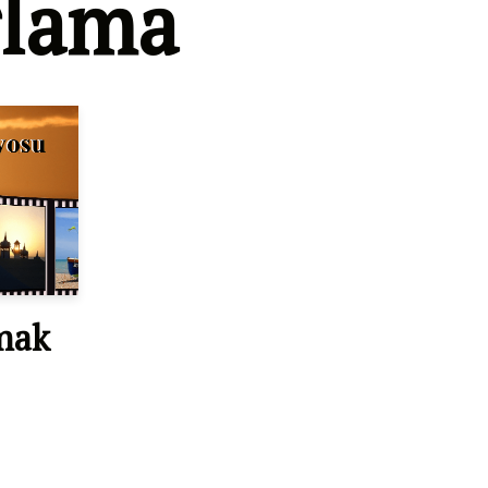
rlama
mak