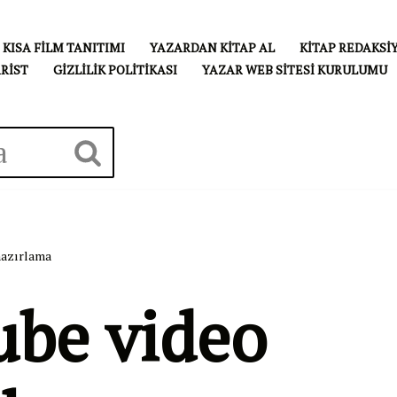
KISA FILM TANITIMI
YAZARDAN KITAP AL
KITAP REDAKSI
ARIST
GIZLILIK POLITIKASI
YAZAR WEB SITESI KURULUMU
hazırlama
ube video