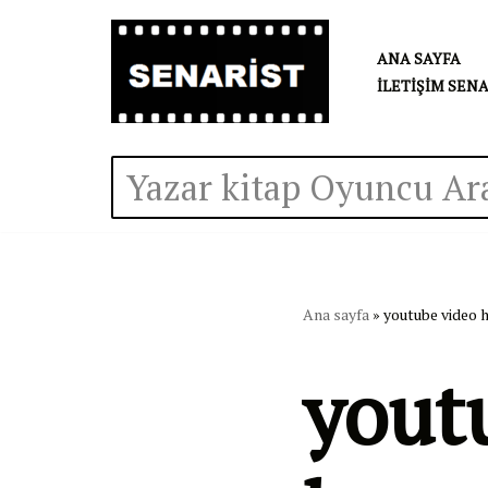
ANA SAYFA
İçeriğe
İLETIŞIM SEN
geç
Ana sayfa
»
youtube video 
yout