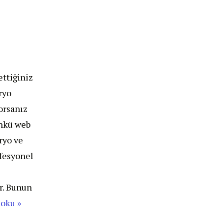
ettiğiniz
ryo
orsanız
ünkü web
ryo ve
ofesyonel
r. Bunun
 oku »