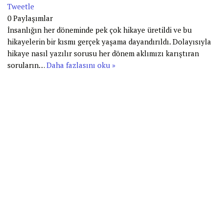
Tweetle
0
Paylaşımlar
İnsanlığın her döneminde pek çok hikaye üretildi ve bu
hikayelerin bir kısmı gerçek yaşama dayandırıldı. Dolayısıyla
hikaye nasıl yazılır sorusu her dönem aklımızı karıştıran
soruların…
Daha fazlasını oku »
www.firmasenibulsun.com
www.seodepar.com
Neve
|
WordPress
ile güçlendirilmiştir